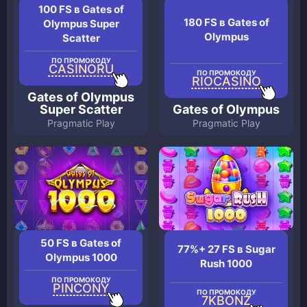
100 FS в Gates of
180 FS в Gates of
Olympus Super
Olympus
Scatter
ПО ПРОМОКОДУ
CASINORU
ПО ПРОМОКОДУ
RIOCASINO
Gates of Olympus
Super Scatter
Gates of Olympus
Pragmatic Play
Pragmatic Play
50 FS в Gates of
77%+ 27 FS в Sugar
Olympus 1000
Rush 1000
ПО ПРОМОКОДУ
PINCONY
ПО ПРОМОКОДУ
7KBONZ