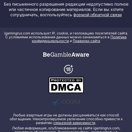
Без письменного разрешения редакции недопустимо полное
или частичное копирование материалов. Если вы хотите
сотрудничать, воспользуйтесь
формой обратной связи
igamingrus.com использует IP, cookie, и геолокацию посетителей сайта.
С условиями использования данных можно ознакомиться в
Политике
конфиденциальности
и
Правилах сайта
Любые азартные игры не должны расцениваться как способ
обогащения. Неконтролируемое увлечение способно привести к
развитию
серьезной зависимости
.
Любая информация, опубликованная на сайте igamingrus.com,
регулярно обновляется. Руководствуйтесь исключительно