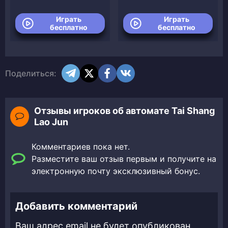
Играть
Играть
бесплатно
бесплатно
Поделиться:
Отзывы игроков об автомате Tai Shang
Lao Jun
Комментариев пока нет.
Разместите ваш отзыв первым и получите на
электронную почту эксклюзивный бонус.
Добавить комментарий
Ваш адрес email не будет опубликован.