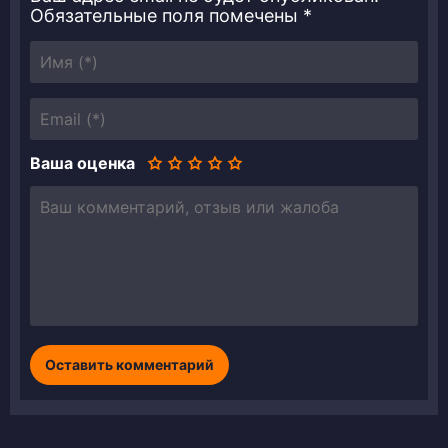
Обязательные поля помечены
*
Ваша оценка