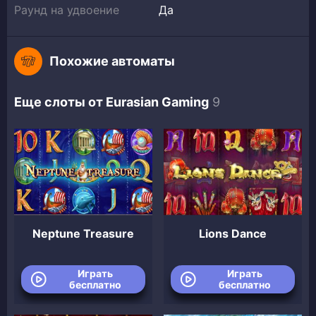
Раунд на удвоение
Да
Похожие автоматы
Еще слоты от Eurasian Gaming
Neptune Treasure
Lions Dance
Играть
Играть
бесплатно
бесплатно