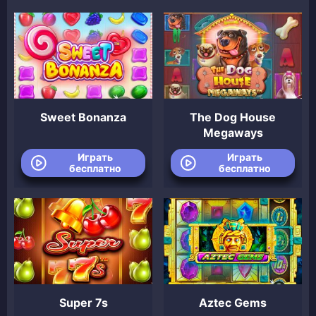
Sweet Bonanza
The Dog House
Megaways
Играть
Играть
бесплатно
бесплатно
Super 7s
Aztec Gems