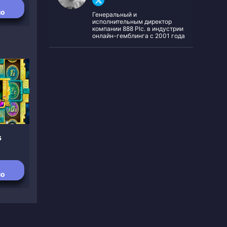
но
Генеральный и
исполнительным директор
компании 888 Plc. в индустрии
онлайн-гемблинга с 2001 года
s
но