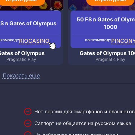
50 FS в Gates of Oly
S в Gates of Olympus
1000
RIOCASINO
PINCON
ПРОМОКОДУ
ПО ПРОМОКОДУ
Gates of Olympus
Gates of Olympus 1
Pragmatic Play
Pragmatic Play
Показать еще
Нет версии для смартфонов и планшетов
Саппорт не общается на русском языке