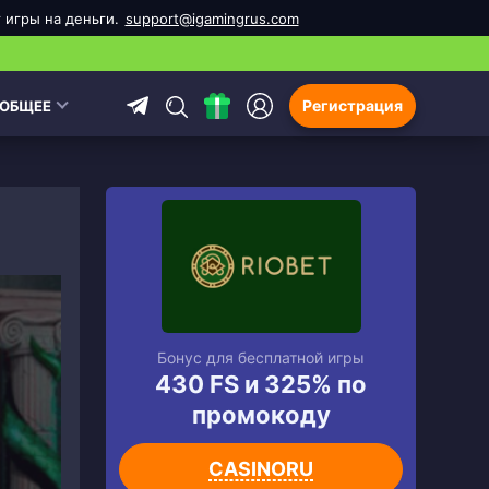
support@igamingrus.com
Регистрация
ОБЩЕЕ
Бонус для бесплатной игры
430 FS и 325% по
промокоду
CASINORU