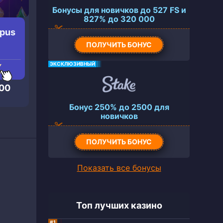
Бонусы для новичков до 527 FS и
827% до 320 000
mpus
ПОЛУЧИТЬ БОНУС
ЭКСКЛЮЗИВНЫЙ
Y
000
Бонус 250% до 2500 для
новичков
ПОЛУЧИТЬ БОНУС
Показать все бонусы
Топ лучших казино
#1