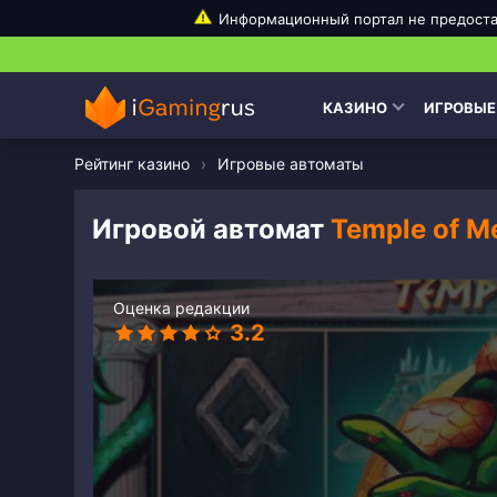
КАЗИНО
ИГРОВЫЕ
Рейтинг казино
›
Игровые автоматы
Игровой автомат
Temple of M
Оценка редакции
3.2