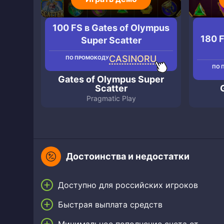
100 FS в Gates of Olympus
180 F
Super Scatter
CASINORU
ПО ПРОМОКОДУ
ПО 
Gates of Olympus Super
Scatter
Pragmatic Play
Достоинства и недостатки
Доступно для российских игроков
Быстрая выплата средств