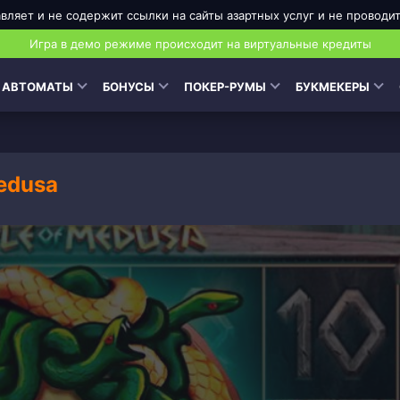
 АВТОМАТЫ
БОНУСЫ
ПОКЕР-РУМЫ
БУКМЕКЕРЫ
edusa