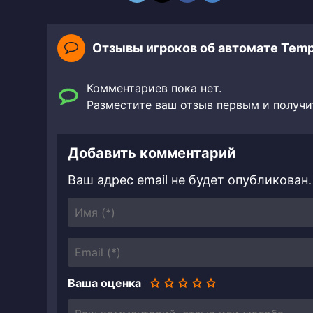
Отзывы игроков об автомате Temp
Комментариев пока нет.
Разместите ваш отзыв первым и получи
Добавить комментарий
Ваш адрес email не будет опубликован.
Ваша оценка