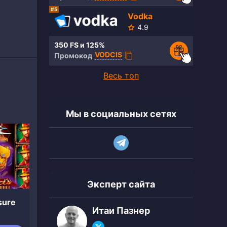
#5
Vodka
4.9
350 FS
и 125%
VODCIS
Промокод
Весь топ
Мы в социальных сетях
Эксперт сайта
sure
Итаи Пазнер