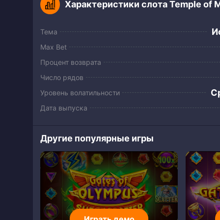
Характеристики слота Temple of 
И
Тема
Max Bet
Процент возврата
Число рядов
С
Уровень волатильности
Дата выпуска
Другие популярные игры
Играть демо