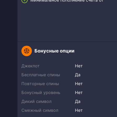
Минимальное пополнение счета от
Бонусные опции
Джекпот
Нет
Бесплатные спины
Да
Повторные спины
Нет
Бонусный уровень
Нет
Дикий символ
Да
Смежный символ
Нет