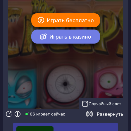
Играть бесплатно
Играть в казино
Случайный слот
Развернуть
106 играет сейчас