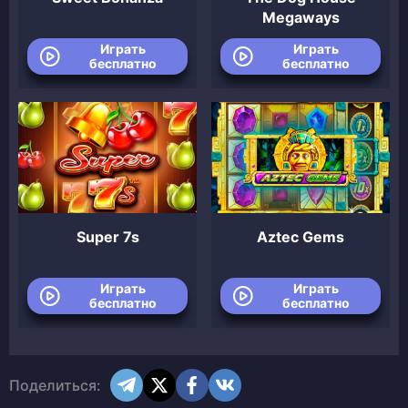
Megaways
Играть
Играть
бесплатно
бесплатно
Super 7s
Aztec Gems
Играть
Играть
бесплатно
бесплатно
Поделиться: