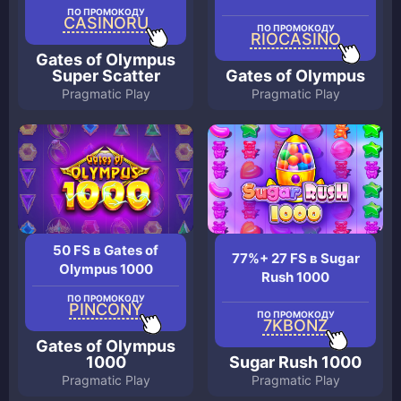
ПО ПРОМОКОДУ
CASINORU
ПО ПРОМОКОДУ
RIOCASINO
Gates of Olympus
Super Scatter
Gates of Olympus
Pragmatic Play
Pragmatic Play
50 FS в Gates of
77%+ 27 FS в Sugar
Olympus 1000
Rush 1000
ПО ПРОМОКОДУ
PINCONY
ПО ПРОМОКОДУ
7KBONZ
Gates of Olympus
1000
Sugar Rush 1000
Pragmatic Play
Pragmatic Play