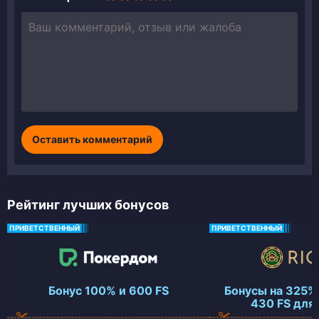
Рейтинг лучших бонусов
ПРИВЕТСТВЕННЫЙ
ПРИВЕТСТВЕННЫЙ
Бонус 100% и 600 FS
Бонусы на 325%
430 FS для