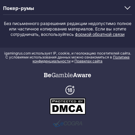
Покер-румы
Без письменного разрешения редакции недопустимо полное
или частичное копирование материалов. Если вы хотите
сотрудничать, воспользуйтесь
формой обратной связи
igamingrus.com использует IP, cookie, и геолокацию посетителей сайта.
С условиями использования данных можно ознакомиться в
Политике
конфиденциальности
и
Правилах сайта