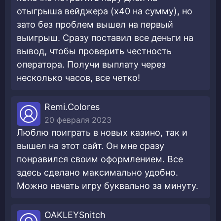
отыгрыша вейджера (x40 на сумму), но
зато без проблем вышел на первый
выигрыш. Сразу поставил все деньги на
вывод, чтобы проверить честность
оператора. Получи выплату через
несколько часов, все четко!
Remi.Colores
20 февраля 2023
Люблю поиграть в новых казино, так и
вышел на этот сайт. Он мне сразу
понравился своим оформлением. Все
здесь сделано максимально удобно.
Можно начать игру буквально за минуту.
OAKLEYSnitch