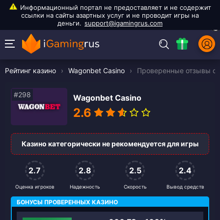
600 FS и 100%
Играть
support@igamingrus.com
Рейтинг казино
›
Wagonbet Casino
›
Проверенные отзывы о 
Wagonbet Casino
2.6
Казино категорически не рекомендуется для игры
2.7
2.8
2.5
2.4
Оценка игроков
Надежность
Скорость
Вывод средств
БОНУСЫ ПРОВЕРЕННЫХ КАЗИНО