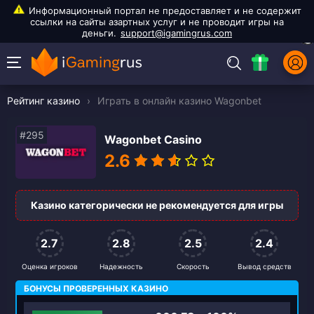
600 FS и 100%
Играть
support@igamingrus.com
Рейтинг казино
›
Играть в онлайн казино Wagonbet
Wagonbet Casino
2.6
Казино категорически не рекомендуется для игры
2.7
2.8
2.5
2.4
Оценка игроков
Надежность
Скорость
Вывод средств
БОНУСЫ ПРОВЕРЕННЫХ КАЗИНО