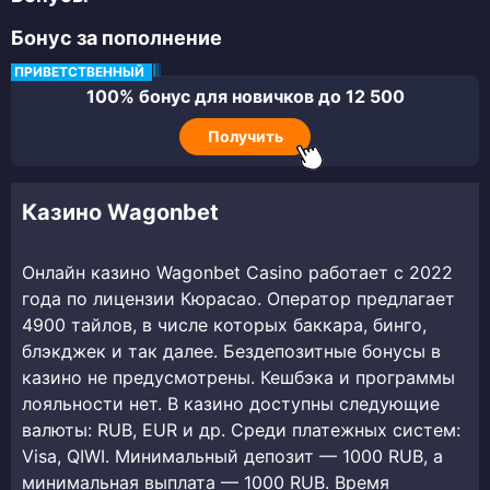
Бонус за пополнение
ПРИВЕТСТВЕННЫЙ
100% бонус для новичков до 12 500
Получить
Казино Wagonbet
Онлайн казино Wagonbet Casino работает с 2022
года по лицензии Кюрасао. Оператор предлагает
4900 тайлов, в числе которых баккара, бинго,
блэкджек и так далее. Бездепозитные бонусы в
казино не предусмотрены. Кешбэка и программы
лояльности нет. В казино доступны следующие
валюты: RUB, EUR и др. Среди платежных систем:
Visa, QIWI. Минимальный депозит — 1000 RUB, а
минимальная выплата — 1000 RUB. Время