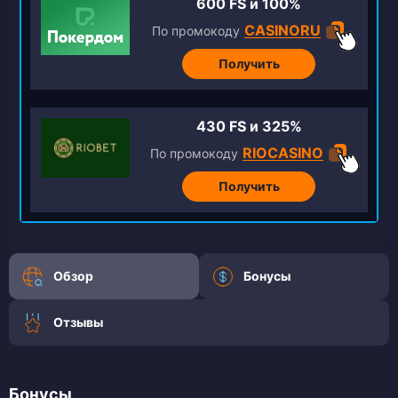
600 FS и 100%
CASINORU
По промокоду
Получить
430 FS и 325%
RIOCASINO
По промокоду
Получить
Обзор
Бонусы
Отзывы
Бонусы