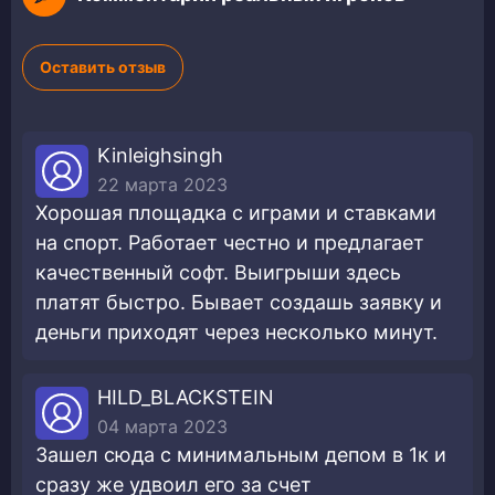
Оставить отзыв
Kinleighsingh
22 марта 2023
Хорошая площадка с играми и ставками
на спорт. Работает честно и предлагает
качественный софт. Выигрыши здесь
платят быстро. Бывает создашь заявку и
деньги приходят через несколько минут.
HILD_BLACKSTEIN
04 марта 2023
Зашел сюда с минимальным депом в 1к и
сразу же удвоил его за счет