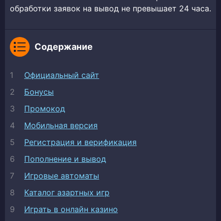
обработки заявок на вывод не превышает 24 часа.
Содержание
Официальный сайт
Бонусы
Промокод
Мобильная версия
Регистрация и верификация
Пополнение и вывод
Игровые автоматы
Каталог азартных игр
Играть в онлайн казино