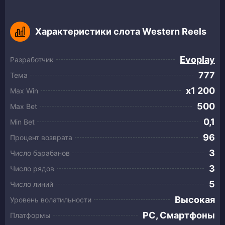
Характеристики слота Western Reels
Evoplay
Разработчик
777
Тема
1 200
Max Win
500
Max Bet
0,1
Min Bet
96
Процент возврата
3
Число барабанов
3
Число рядов
5
Число линий
Высокая
Уровень волатильности
PC, Смартфоны
Платформы