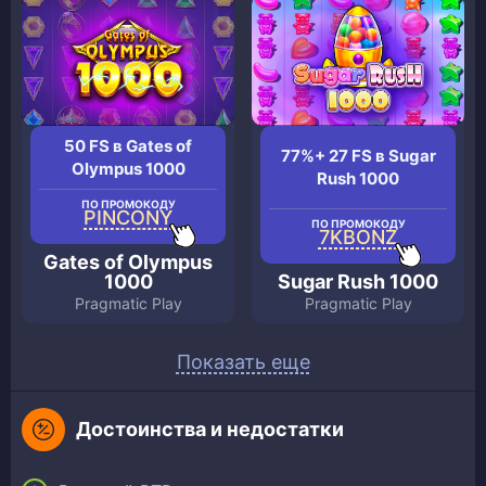
50 FS в Gates of
77%+ 27 FS в Sugar
Olympus 1000
Rush 1000
ПО ПРОМОКОДУ
PINCONY
ПО ПРОМОКОДУ
7KBONZ
Gates of Olympus
1000
Sugar Rush 1000
Pragmatic Play
Pragmatic Play
Показать еще
Достоинства и недостатки