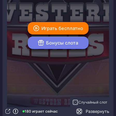
Играть бесплатно
Бонусы слота
Случайный слот
Развернуть
180 играет сейчас