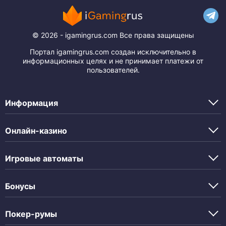
© 2026 - igamingrus.com Все права защищены
Портал igamingrus.com создан исключительно в
информационных целях и не принимает платежи от
пользователей.
Информация
Онлайн-казино
Игровые автоматы
Бонусы
Покер-румы