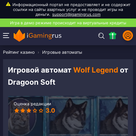
support@igamingrus.com
Рейтинг казино
›
Игровые автоматы
Игровой автомат
Wolf Legend
от
Dragoon Soft
Оценка редакции
3.0