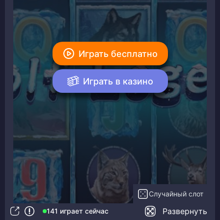
Играть бесплатно
Играть в казино
Случайный слот
Развернуть
141 играет сейчас