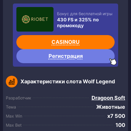
Бонус для бесплатной игры
430 FS и 325% по
промокоду
CASINORU
Регистрация
Характеристики слота Wolf Legend
Dragoon Soft
Разработчик
Животные
Тема
7 500
Max Win
100
Max Bet