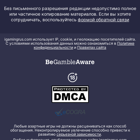
Без письменного разрешения редакции недопустимо полное
или частичное копирование материалов. Если вы хотите
сотрудничать, воспользуйтесь
формой обратной связи
igamingrus.com использует IP, cookie, и геолокацию посетителей сайта.
С условиями использования данных можно ознакомиться в
Политике
конфиденциальности
и
Правилах сайта
Любые азартные игры не должны расцениваться как способ
обогащения. Неконтролируемое увлечение способно привести к
развитию
серьезной зависимости
.
Любая информация, опубликованная на сайте igamingrus.com,