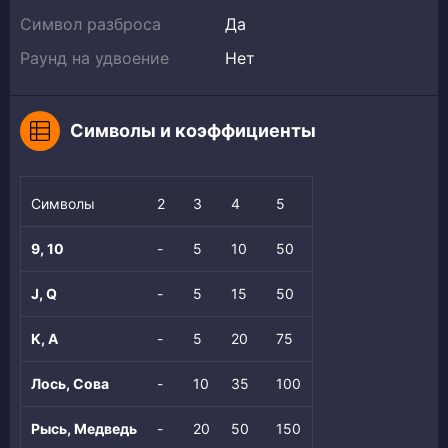
Символ разброса
Да
Раунд на удвоение
Нет
Символы и коэффициенты
Символы
2
3
4
5
9, 10
-
5
10
50
J, Q
-
5
15
50
K, A
-
5
20
75
Лось, Сова
-
10
35
100
Рысь, Медведь
-
20
50
150