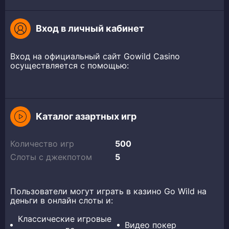
Вход в личный кабинет
Вход на официальный сайт Gowild Casino
осуществляется с помощью:
Каталог азартных игр
Количество игр
500
Слоты с джекпотом
5
Пользователи могут играть в казино Go Wild на
деньги в онлайн слоты и:
Классические игровые
Видео покер