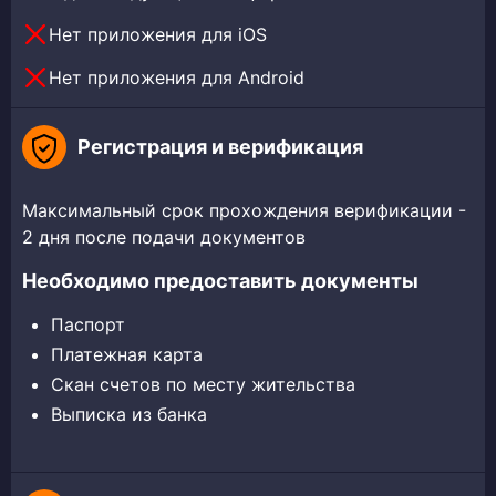
Нет приложения для iOS
Нет приложения для Android
Регистрация и верификация
Максимальный срок прохождения верификации -
2 дня после подачи документов
Необходимо предоставить документы
Паспорт
Платежная карта
Скан счетов по месту жительства
Выписка из банка