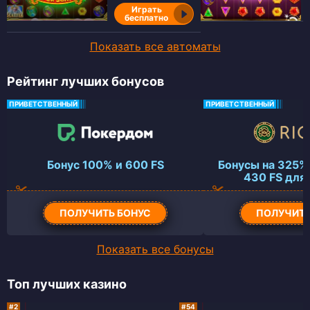
Играть
бесплатно
Показать все автоматы
Рейтинг лучших бонусов
ПРИВЕТСТВЕННЫЙ
ПРИВЕТСТВЕННЫЙ
Бонус 100% и 600 FS
Бонусы на 325%
430 FS для
ПОЛУЧИТЬ БОНУС
ПОЛУЧИТЬ
Показать все бонусы
Топ лучших казино
#2
#54