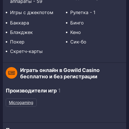
аппараты - 59
Игры с джекпотом
Рулетка - 1
Баккара
Бинго
Блэкджек
Кено
Покер
Сик-бо
Скретч-карты
Играть онлайн в Gowild Casino
бесплатно и без регистрации
Производители игр
Microgaming