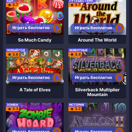
ЕДА
ПУТЕШЕСТВИЯ
3.7
3.7
Играть бесплатно
Играть бесплатно
So Much Candy
Around The World
НОВЫЙ ГОД
ЖИВОТНЫЕ
3.6
3.4
Играть бесплатно
Играть бесплатно
A Tale of Elves
Silverback Multiplier
Mountain
ЗОМБИ
ИСТОРИЯ
3.3
3.2
Играть бесплатно
Играть бесплатно