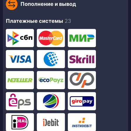
Пополнение и вывод
Платежные системы