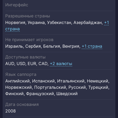
Интерфейс
Разрешенные страны
Норвегия
Украина
Узбекистан
Азербайджан
+1
страна
Не принимает игроков
Израиль
Сербия
Бельгия
Венгрия
+1 страна
Доступные валюты
AUD
USD
EUR
CAD
+2 валюты
Язык саппорта
Английский, Испанский, Итальянский, Немецкий,
Норвежский, Португальский, Русский, Турецкий,
Финский, Французский, Шведский
Дата основания
2008