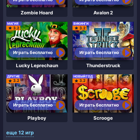
Zombie Hoard
Avalon 2
МАГИЯ
ВИКИНГИ
3.2
3.2
Играть бесплатно
Играть бесплатно
Lucky Leprechaun
Thunderstruck
ДРУГИЕ
НОВЫЙ ГОД
3.2
3.2
Играть бесплатно
Играть бесплатно
Playboy
Scrooge
еще
12 игр