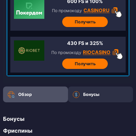
600 FS и 100%
CASINORU
По промокоду
Получить
430 FS и 325%
RIOCASINO
По промокоду
Получить
Обзор
Бонусы
Бонусы
Фриспины