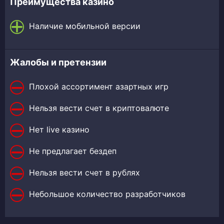
Преимущества казино
Наличие мобильной версии
Жалобы и претензии
Плохой ассортимент азартных игр
Нельзя вести счет в криптовалюте
Нет live казино
Не предлагает бездеп
Нельзя вести счет в рублях
Небольшое количество разработчиков