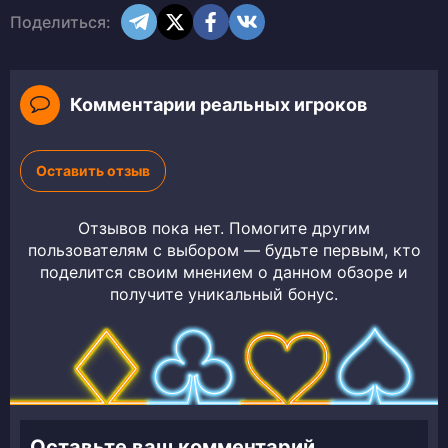
Поделиться:
Комментарии реальных игроков
Оставить отзыв
Отзывов пока нет. Помогите другим
пользователям с выбором — будьте первым, кто
поделится своим мнением о данном обзоре и
получите уникальный бонус.
Оставьте ваш комментарий