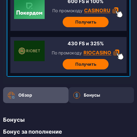
600 FS и 100%
CASINORU
По промокоду
Получить
430 FS и 325%
RIOCASINO
По промокоду
Получить
Обзор
Бонусы
Бонусы
Бонус за пополнение