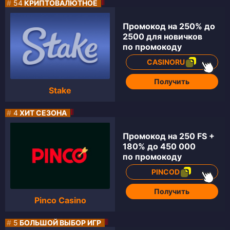
#
54
КРИПТОВАЛЮТНОЕ
Промокод на
250% до
2500 для новичков
по промокоду
CASINORU
Получить
Stake
#
4
ХИТ СЕЗОНА
Промокод на
250 FS
+
180% до 450 000
по промокоду
PINCOD
Получить
Pinco Casino
#
5
БОЛЬШОЙ ВЫБОР ИГР