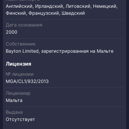
Английский, Ирландский, Литовский, Немецкий,
Финский, Французский, Шведский
Дата основания
2000
Собственник
Bayton Limited, зарегистрированная на Мальте
Лицензия
№ лицензии
MGA/CL1/932/2013
Лицензиар
Мальта
Выдана
Отсутствует