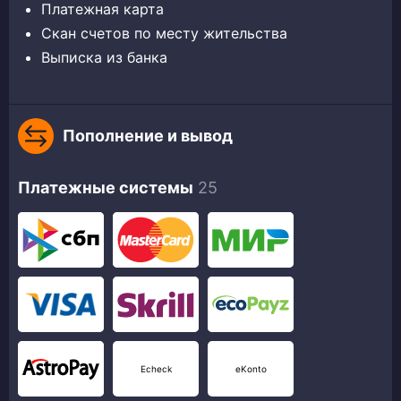
Платежная карта
Скан счетов по месту жительства
Выписка из банка
Пополнение и вывод
Платежные системы
Echeck
eKonto