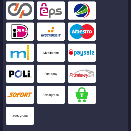
Multibanco
Postepay
Teleingreso
UseMyBank