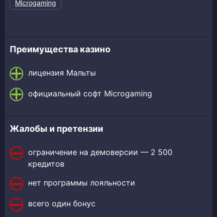
Microgaming
Преимущества казино
лицензия Мальты
официальный софт Microgaming
Жалобы и претензии
ограничение на демоверсии — 2 500
кредитов
нет программы лояльности
всего один бонус